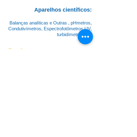
Aparelhos científicos:
Balanças analíticas e Outras , pHmetros,
Condutivímetros, Espectrofotômetros UV,
turbidímetros etc.
E-mail:
vendas@hexagonoquimica.com.br
Telefone:
(21) 2581-9955
(PABX)
CNPJ:
73.264.251
/0001-57
INSC. ESTADUAL:
84.908.991
E-mail:
vendas@certilab.com.br
Telefone:
(21) 3129-9955
CNPJ:
02.954.521
/0001-03
INSC. ESTADUAL:
75.860.06-4