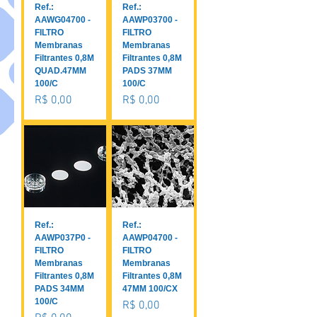
Ref.:
Ref.:
AAWG04700 -
AAWP03700 -
FILTRO
FILTRO
Membranas
Membranas
Filtrantes 0,8M
Filtrantes 0,8M
QUAD.47MM
PADS 37MM
100/C
100/C
Preço
Preço
R$ 0,00
R$ 0,00
Ref.:
Ref.:
AAWP037P0 -
AAWP04700 -
FILTRO
FILTRO
Membranas
Membranas
Filtrantes 0,8M
Filtrantes 0,8M
PADS 34MM
47MM 100/CX
100/C
Preço
R$ 0,00