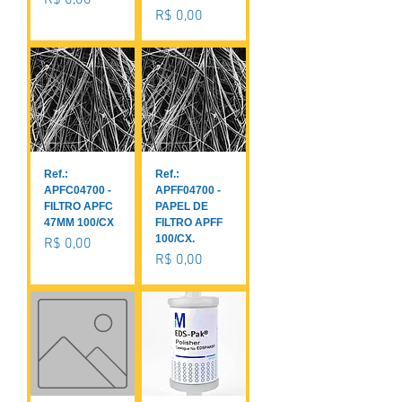
R$ 0,00
Preço
R$ 0,00
Ref.:
Ref.:
APFC04700 -
APFF04700 -
FILTRO APFC
PAPEL DE
47MM 100/CX
FILTRO APFF
100/CX.
Preço
R$ 0,00
Preço
R$ 0,00