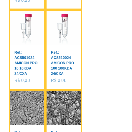
Preço
R$ 0,00
Ref.:
Ref.:
ACS501024 -
ACS510024 -
AMICON PRO
AMICON PRO
10 10KDA
100 100KDA
24/CXA
24/CXA
Preço
Preço
R$ 0,00
R$ 0,00