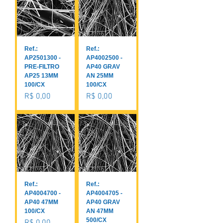
Ref.:
Ref.:
AP2501300 -
AP4002500 -
PRE-FILTRO
AP40 GRAV
AP25 13MM
AN 25MM
100/CX
100/CX
Preço
Preço
R$ 0,00
R$ 0,00
Ref.:
Ref.:
AP4004700 -
AP4004705 -
AP40 47MM
AP40 GRAV
100/CX
AN 47MM
500/CX
Preço