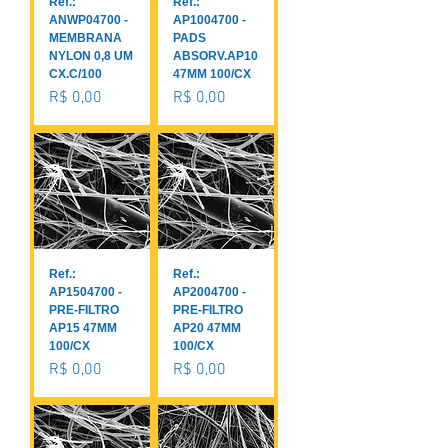
Ref.:
Ref.:
ANWP04700 -
AP1004700 -
MEMBRANA
PADS
NYLON 0,8 UM
ABSORV.AP10
CX.C/100
47MM 100/CX
Preço
Preço
R$ 0,00
R$ 0,00
Ref.:
Ref.:
AP1504700 -
AP2004700 -
PRE-FILTRO
PRE-FILTRO
AP15 47MM
AP20 47MM
100/CX
100/CX
Preço
Preço
R$ 0,00
R$ 0,00