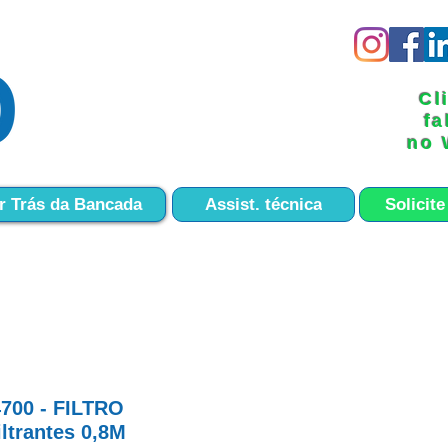
​C
f
no
Assist. técnica
Solicit
r Trás da Bancada
700 - FILTRO
ltrantes 0,8M