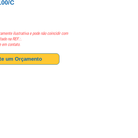
00/C
ço
amente ilustrativa e pode não coincidir com
itado na REF.:.
e em contato.
ite um Orçamento