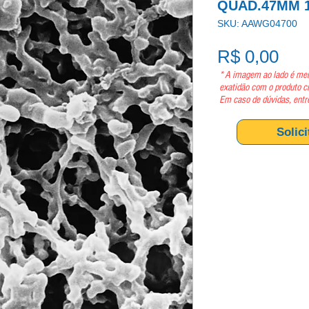
QUAD.47MM 1
SKU: AAWG04700
Pre
R$ 0,00
* A imagem ao lado é mer
exatidão com o produto c
Em caso de dúvidas, entr
Solic