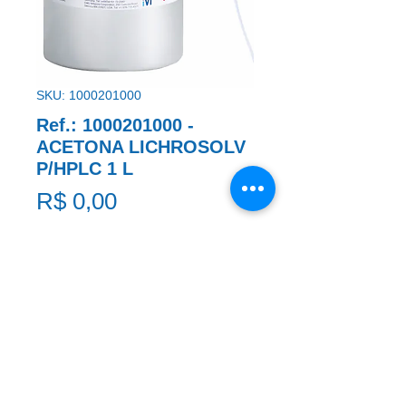
SKU: 1000201000
Ref.: 1000201000 -
ACETONA LICHROSOLV
P/HPLC 1 L
Preço
R$ 0,00
ACETONA LICHROSOLV P/HPLC 1 L
Solicite um Orçamento
* A imagem ao lado é meramente ilustrativa e pode não
coincidir com exatidão com o produto citado na REF.:.
Em caso de dúvidas, entre em contato.
​Clique aqui e