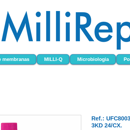
 e membranas
MILLI-Q
Microbiologia
Po
Ref.: UFC800
3KD 24/CX.