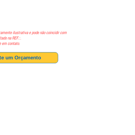
ço
amente ilustrativa e pode não coincidir com
itado na REF.:.
e em contato.
ite um Orçamento