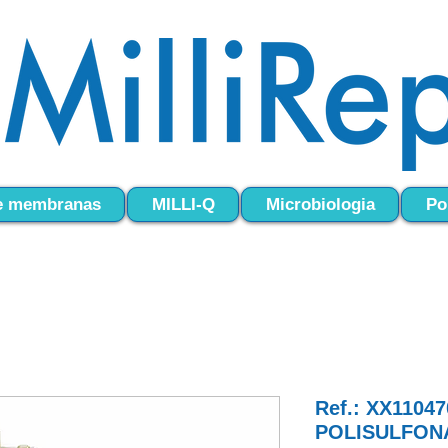
 e membranas
MILLI-Q
Microbiologia
Po
Ref.: XX1104
POLISULFON