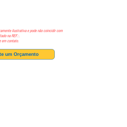
ço
amente ilustrativa e pode não coincidir com
itado na REF.:.
e em contato.
ite um Orçamento