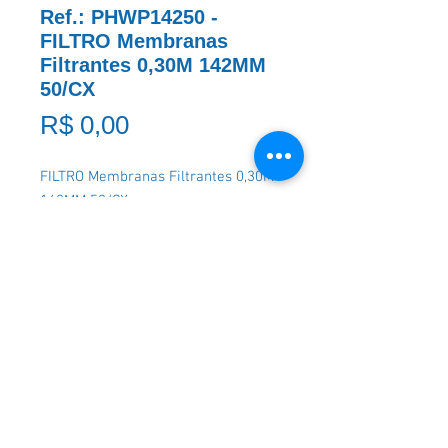
Ref.: PHWP14250 -
FILTRO Membranas
Filtrantes 0,30M 142MM
50/CX
Preço
R$ 0,00
FILTRO Membranas Filtrantes 0,30M 
142MM 50/CX
Solicite um Orçamento
* A imagem ao lado é meramente ilustrativa e pode não
coincidir com exatidão com o produto citado na REF.:.
Em caso de dúvidas, entre em contato.
​Clique aqui e
fale
conosco
no WHATSAPP