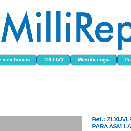
 e membranas
MILLI-Q
Microbiologia
Po
Ref.: ZLXUV
PARA ASM L