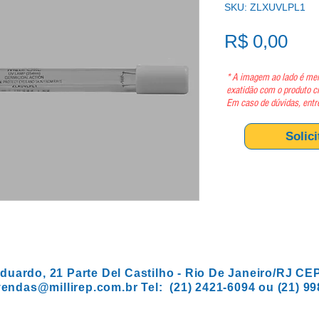
SKU: ZLXUVLPL1
Pre
R$ 0,00
* A imagem ao lado é mer
exatidão com o produto c
Em caso de dúvidas, entr
Solic
duardo, 21 Parte Del Castilho - Rio De Janeiro/RJ CE
vendas@millirep.com.br
Tel: (21) 2421-6094 ou (21) 9