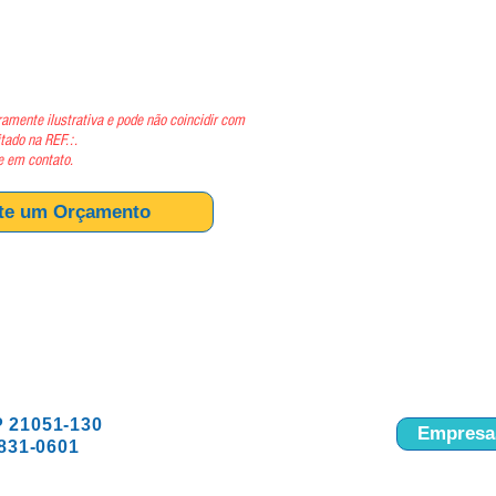
ço
amente ilustrativa e pode não coincidir com
itado na REF.:.
e em contato.
ite um Orçamento
P 21051-130
Empresas
9831-0601