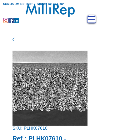
SOMOS UM DISTRIBUIDOR AUTORIZADO:
SKU: PLHK07610
Ref.: PLHK07610 -