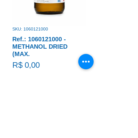
SKU: 1060121000
Ref.: 1060121000 -
METHANOL DRIED
(MAX.
Preço
R$ 0,00
METHANOL DRIED (MAX.
Solicite um Orçamento
* A imagem ao lado é meramente ilustrativa e pode não
coincidir com exatidão com o produto citado na REF.:.
Em caso de dúvidas, entre em contato.
​Clique aqui e