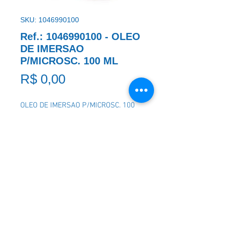
SKU: 1046990100
Ref.: 1046990100 - OLEO
DE IMERSAO
P/MICROSC. 100 ML
Preço
R$ 0,00
OLEO DE IMERSAO P/MICROSC. 100 
ML
Solicite um Orçamento
* A imagem ao lado é meramente ilustrativa e pode não
coincidir com exatidão com o produto citado na REF.:.
Em caso de dúvidas, entre em contato.
​Clique aqui e
fale
conosco
no WHATSAPP