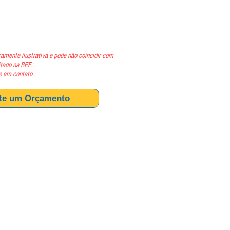
ço
amente ilustrativa e pode não coincidir com
itado na REF.:.
e em contato.
ite um Orçamento