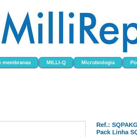
 e membranas
MILLI-Q
Microbiologia
Po
Ref.: SQPAK
Pack Linha S