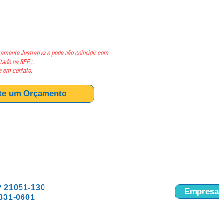
ço
amente ilustrativa e pode não coincidir com
itado na REF.:.
e em contato.
ite um Orçamento
P 21051-130
Empresas
9831-0601