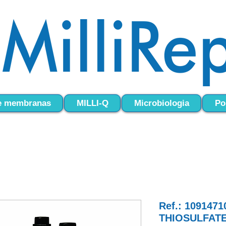
 e membranas
MILLI-Q
Microbiologia
Po
Ref.: 109147
THIOSULFATE