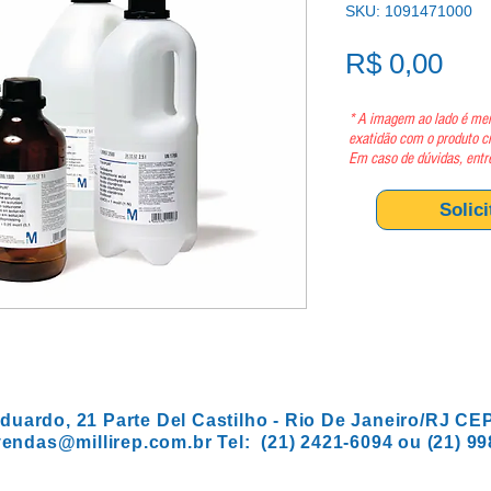
SKU: 1091471000
Pre
R$ 0,00
* A imagem ao lado é mer
exatidão com o produto c
Em caso de dúvidas, entr
Solic
duardo, 21 Parte Del Castilho - Rio De Janeiro/RJ CE
vendas@millirep.com.br
Tel: (21) 2421-6094 ou (21) 9