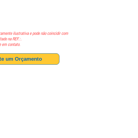
ço
amente ilustrativa e pode não coincidir com
itado na REF.:.
e em contato.
ite um Orçamento