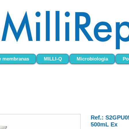
 e membranas
MILLI-Q
Microbiologia
Po
Ref.: S2GPU0
500mL Ex