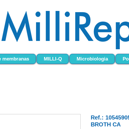
 e membranas
MILLI-Q
Microbiologia
Po
Ref.: 105459
BROTH CA