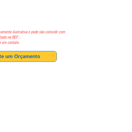
ço
amente ilustrativa e pode não coincidir com
itado na REF.:.
e em contato.
ite um Orçamento