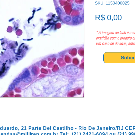
SKU: 1159400025
Pre
R$ 0,00
* A imagem ao lado é mer
exatidão com o produto c
Em caso de dúvidas, entr
Solic
G
duardo, 21 Parte Del Castilho - Rio De Janeiro/RJ CE
vendas@millirep.com.br
Tel: (21) 2421-6094 ou (21) 9