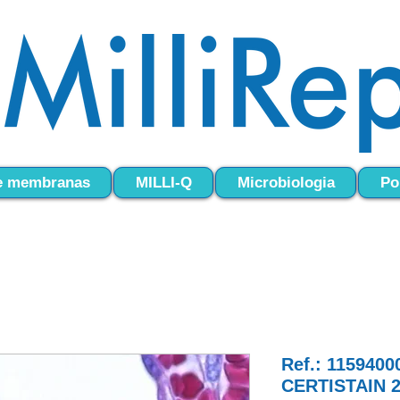
 e membranas
MILLI-Q
Microbiologia
Po
Ref.: 115940
CERTISTAIN 