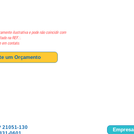
ço
amente ilustrativa e pode não coincidir com
itado na REF.:.
e em contato.
ite um Orçamento
P 21051-130
Empresas
9831-0601